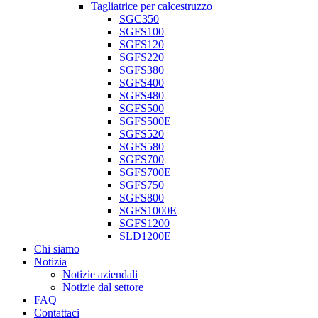
Tagliatrice per calcestruzzo
SGC350
SGFS100
SGFS120
SGFS220
SGFS380
SGFS400
SGFS480
SGFS500
SGFS500E
SGFS520
SGFS580
SGFS700
SGFS700E
SGFS750
SGFS800
SGFS1000E
SGFS1200
SLD1200E
Chi siamo
Notizia
Notizie aziendali
Notizie dal settore
FAQ
Contattaci