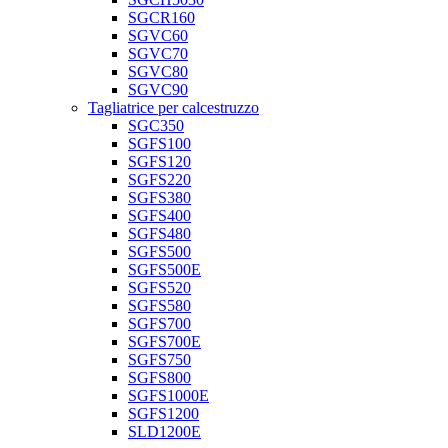
SGCR160
SGVC60
SGVC70
SGVC80
SGVC90
Tagliatrice per calcestruzzo
SGC350
SGFS100
SGFS120
SGFS220
SGFS380
SGFS400
SGFS480
SGFS500
SGFS500E
SGFS520
SGFS580
SGFS700
SGFS700E
SGFS750
SGFS800
SGFS1000E
SGFS1200
SLD1200E