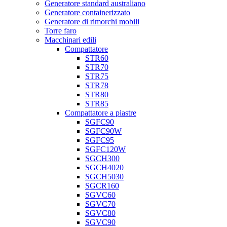
Generatore standard australiano
Generatore containerizzato
Generatore di rimorchi mobili
Torre faro
Macchinari edili
Compattatore
STR60
STR70
STR75
STR78
STR80
STR85
Compattatore a piastre
SGFC90
SGFC90W
SGFC95
SGFC120W
SGCH300
SGCH4020
SGCH5030
SGCR160
SGVC60
SGVC70
SGVC80
SGVC90