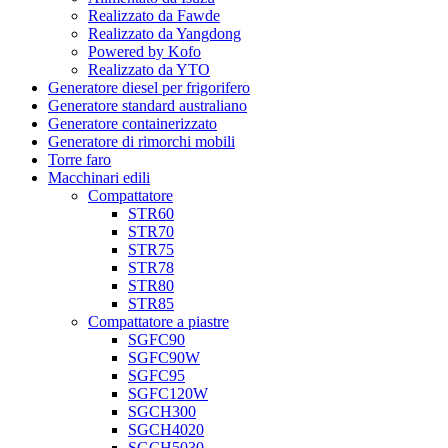
Realizzato da Fawde
Realizzato da Yangdong
Powered by Kofo
Realizzato da YTO
Generatore diesel per frigorifero
Generatore standard australiano
Generatore containerizzato
Generatore di rimorchi mobili
Torre faro
Macchinari edili
Compattatore
STR60
STR70
STR75
STR78
STR80
STR85
Compattatore a piastre
SGFC90
SGFC90W
SGFC95
SGFC120W
SGCH300
SGCH4020
SGCH5030