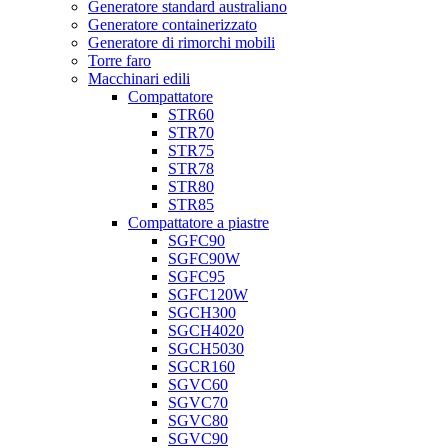
Generatore standard australiano
Generatore containerizzato
Generatore di rimorchi mobili
Torre faro
Macchinari edili
Compattatore
STR60
STR70
STR75
STR78
STR80
STR85
Compattatore a piastre
SGFC90
SGFC90W
SGFC95
SGFC120W
SGCH300
SGCH4020
SGCH5030
SGCR160
SGVC60
SGVC70
SGVC80
SGVC90