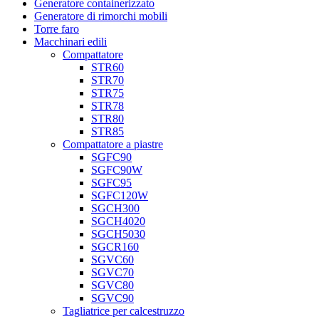
Generatore containerizzato
Generatore di rimorchi mobili
Torre faro
Macchinari edili
Compattatore
STR60
STR70
STR75
STR78
STR80
STR85
Compattatore a piastre
SGFC90
SGFC90W
SGFC95
SGFC120W
SGCH300
SGCH4020
SGCH5030
SGCR160
SGVC60
SGVC70
SGVC80
SGVC90
Tagliatrice per calcestruzzo