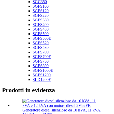
SGC350
SGFS100
SGFS120
SGFS220
SGFS380
SGFS400
SGFS480
SGFS500
SGFS500E
SGFS520
SGFS580
SGFS700
SGFS700E
SGFS750
SGFS800
SGFS1000E
SGFS1200
SLD1200E
Prodotti in evidenza
Generatore diesel silenzioso da 10 kVA, 11 kVA,