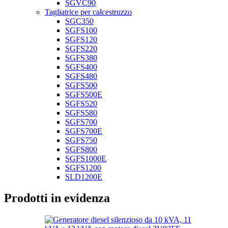
SGVC90
Tagliatrice per calcestruzzo
SGC350
SGFS100
SGFS120
SGFS220
SGFS380
SGFS400
SGFS480
SGFS500
SGFS500E
SGFS520
SGFS580
SGFS700
SGFS700E
SGFS750
SGFS800
SGFS1000E
SGFS1200
SLD1200E
Prodotti in evidenza