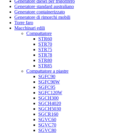
Generatore diesel per frigorifero
Generatore standard australiano
Generatore containerizzato
Generatore di rimorchi mobili
Torre faro
Macchinari edili
Compattatore
STR60
STR70
STR75
STR78
STR80
STR85
Compattatore a piastre
SGFC90
SGFC90W
SGFC95
SGFC120W
SGCH300
SGCH4020
SGCH5030
SGCR160
SGVC60
SGVC70
SGVC80