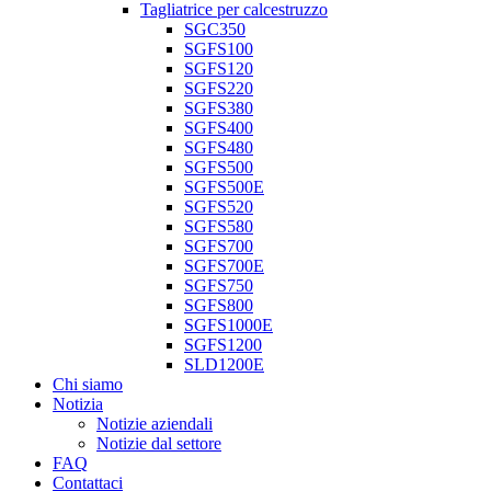
Tagliatrice per calcestruzzo
SGC350
SGFS100
SGFS120
SGFS220
SGFS380
SGFS400
SGFS480
SGFS500
SGFS500E
SGFS520
SGFS580
SGFS700
SGFS700E
SGFS750
SGFS800
SGFS1000E
SGFS1200
SLD1200E
Chi siamo
Notizia
Notizie aziendali
Notizie dal settore
FAQ
Contattaci