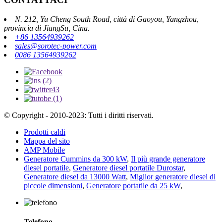
N. 212, Yu Cheng South Road, città di Gaoyou, Yangzhou,
provincia di JiangSu, Cina.
+86 13564939262
sales@sorotec-power.com
0086 13564939262
© Copyright - 2010-2023: Tutti i diritti riservati.
Prodotti caldi
Mappa del sito
AMP Mobile
Generatore Cummins da 300 kW
,
Il più grande generatore
diesel portatile
,
Generatore diesel portatile Durostar
,
Generatore diesel da 13000 Watt
,
Miglior generatore diesel di
piccole dimensioni
,
Generatore portatile da 25 kW
,
Telefono