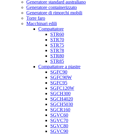
Generatore standard australiano
Generatore containerizzato
Generatore di rimorchi mobili
Torre faro
Macchinari edili
Compattatore
STR60
STR70
STR75
STR78
STR80
STR85
Compattatore a piastre
SGFC90
SGFC90W
SGFC95
SGFC120W
SGCH300
SGCH4020
SGCH5030
SGCR160
SGVC60
SGVC70
SGVC80
SGVC90