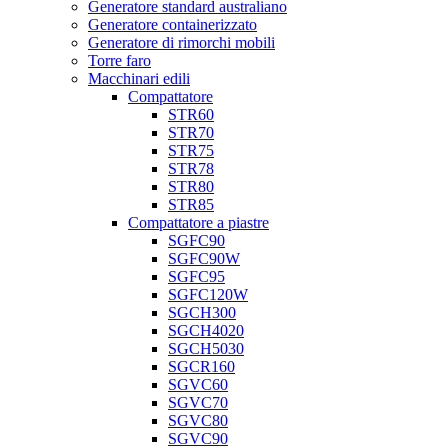
Generatore standard australiano
Generatore containerizzato
Generatore di rimorchi mobili
Torre faro
Macchinari edili
Compattatore
STR60
STR70
STR75
STR78
STR80
STR85
Compattatore a piastre
SGFC90
SGFC90W
SGFC95
SGFC120W
SGCH300
SGCH4020
SGCH5030
SGCR160
SGVC60
SGVC70
SGVC80
SGVC90