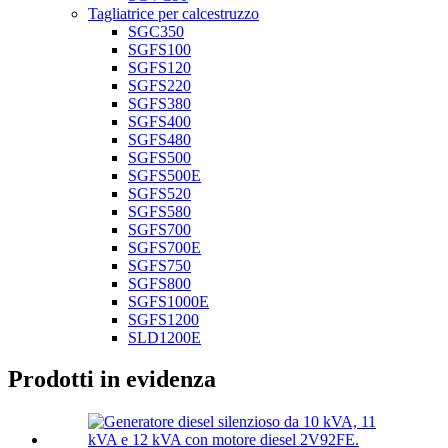
Tagliatrice per calcestruzzo
SGC350
SGFS100
SGFS120
SGFS220
SGFS380
SGFS400
SGFS480
SGFS500
SGFS500E
SGFS520
SGFS580
SGFS700
SGFS700E
SGFS750
SGFS800
SGFS1000E
SGFS1200
SLD1200E
Prodotti in evidenza