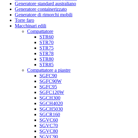
Generatore standard australiano
Generatore containerizzato
Generatore di rimorchi mobili
Torre faro
Macchinari edili
Compattatore
STR60
STR70
STR75
STR78
STR80
STR85
Compattatore a piastre
SGFC90
SGFC90W
SGFC95
SGFC120W
SGCH300
SGCH4020
SGCH5030
SGCR160
SGVC60
SGVC70
SGVC80
SGVC90