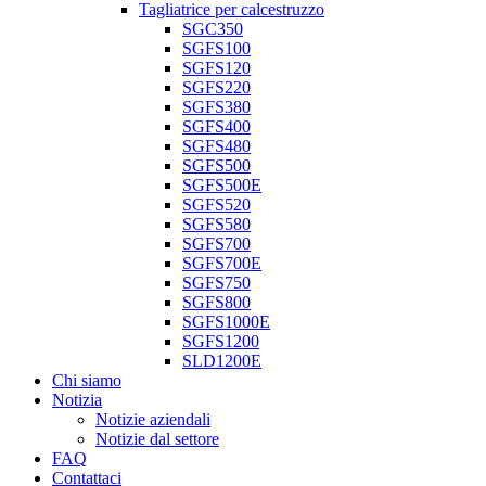
Tagliatrice per calcestruzzo
SGC350
SGFS100
SGFS120
SGFS220
SGFS380
SGFS400
SGFS480
SGFS500
SGFS500E
SGFS520
SGFS580
SGFS700
SGFS700E
SGFS750
SGFS800
SGFS1000E
SGFS1200
SLD1200E
Chi siamo
Notizia
Notizie aziendali
Notizie dal settore
FAQ
Contattaci