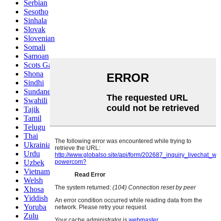
Serbian
Sesotho
Sinhala
Slovak
Slovenian
Somali
Samoan
Scots Gaelic
Shona
Sindhi
Sundanese
Swahili
Tajik
Tamil
Telugu
Thai
Ukrainian
Urdu
Uzbek
Vietnamese
Welsh
Xhosa
Yiddish
Yoruba
Zulu