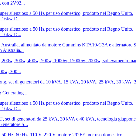
A con 2V92...
A 16kw D...
A 16kw D...
 Australia...
00w, 300...
g Generating ...
A 16kw D...
Generatore S...