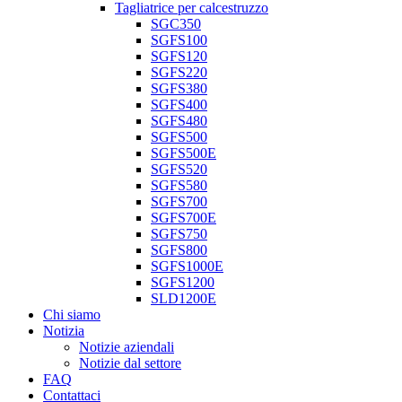
Tagliatrice per calcestruzzo
SGC350
SGFS100
SGFS120
SGFS220
SGFS380
SGFS400
SGFS480
SGFS500
SGFS500E
SGFS520
SGFS580
SGFS700
SGFS700E
SGFS750
SGFS800
SGFS1000E
SGFS1200
SLD1200E
Chi siamo
Notizia
Notizie aziendali
Notizie dal settore
FAQ
Contattaci