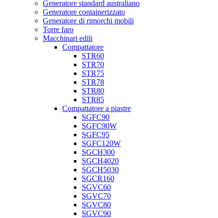
Generatore standard australiano
Generatore containerizzato
Generatore di rimorchi mobili
Torre faro
Macchinari edili
Compattatore
STR60
STR70
STR75
STR78
STR80
STR85
Compattatore a piastre
SGFC90
SGFC90W
SGFC95
SGFC120W
SGCH300
SGCH4020
SGCH5030
SGCR160
SGVC60
SGVC70
SGVC80
SGVC90