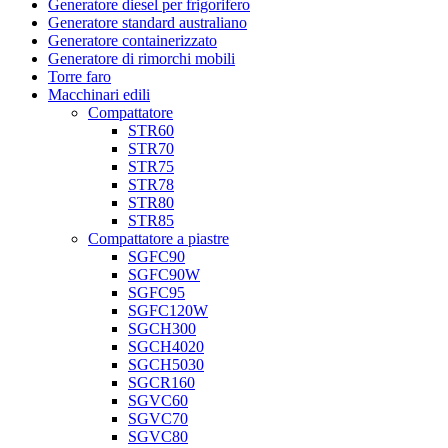
Generatore diesel per frigorifero
Generatore standard australiano
Generatore containerizzato
Generatore di rimorchi mobili
Torre faro
Macchinari edili
Compattatore
STR60
STR70
STR75
STR78
STR80
STR85
Compattatore a piastre
SGFC90
SGFC90W
SGFC95
SGFC120W
SGCH300
SGCH4020
SGCH5030
SGCR160
SGVC60
SGVC70
SGVC80