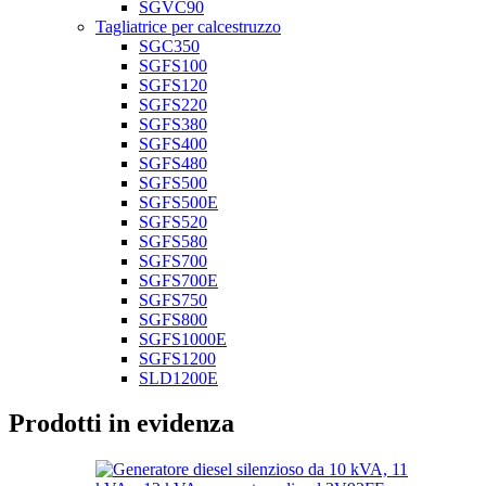
SGVC90
Tagliatrice per calcestruzzo
SGC350
SGFS100
SGFS120
SGFS220
SGFS380
SGFS400
SGFS480
SGFS500
SGFS500E
SGFS520
SGFS580
SGFS700
SGFS700E
SGFS750
SGFS800
SGFS1000E
SGFS1200
SLD1200E
Prodotti in evidenza