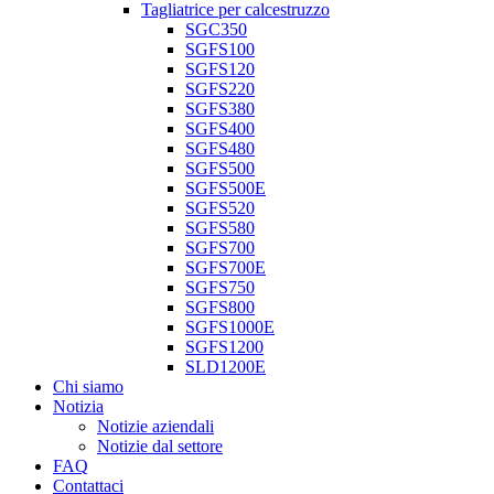
Tagliatrice per calcestruzzo
SGC350
SGFS100
SGFS120
SGFS220
SGFS380
SGFS400
SGFS480
SGFS500
SGFS500E
SGFS520
SGFS580
SGFS700
SGFS700E
SGFS750
SGFS800
SGFS1000E
SGFS1200
SLD1200E
Chi siamo
Notizia
Notizie aziendali
Notizie dal settore
FAQ
Contattaci