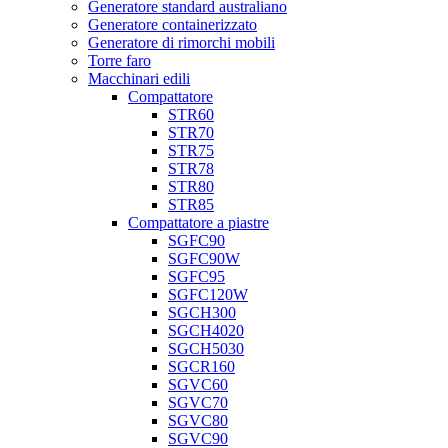
Generatore standard australiano
Generatore containerizzato
Generatore di rimorchi mobili
Torre faro
Macchinari edili
Compattatore
STR60
STR70
STR75
STR78
STR80
STR85
Compattatore a piastre
SGFC90
SGFC90W
SGFC95
SGFC120W
SGCH300
SGCH4020
SGCH5030
SGCR160
SGVC60
SGVC70
SGVC80
SGVC90