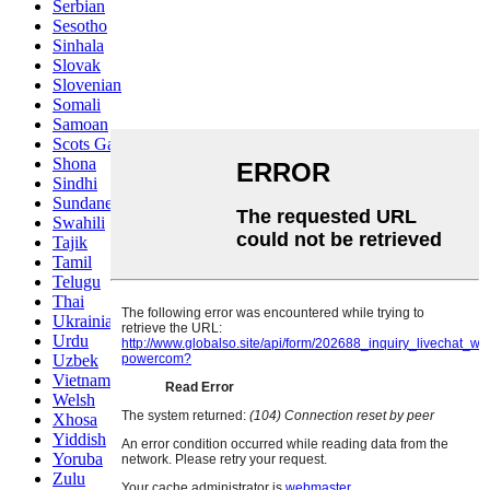
Serbian
Sesotho
Sinhala
Slovak
Slovenian
Somali
Samoan
Scots Gaelic
Shona
Sindhi
Sundanese
Swahili
Tajik
Tamil
Telugu
Thai
Ukrainian
Urdu
Uzbek
Vietnamese
Welsh
Xhosa
Yiddish
Yoruba
Zulu