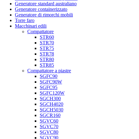
Generatore standard australiano
Generatore containerizzato
Generatore di rimorchi mobili
Torre faro
Macchinari edili
Compattatore
STR60
STR70
STR75
STR78
STR80
STR85
Compattatore a piastre
SGFC90
SGFC90W
SGFC95
SGFC120W
SGCH300
SGCH4020
SGCH5030
SGCR160
SGVC60
SGVC70
SGVC80
SGVC90