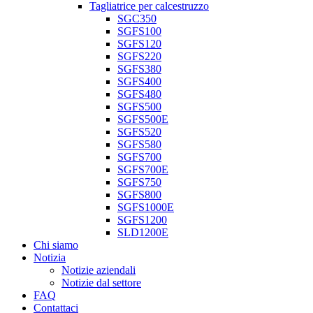
Tagliatrice per calcestruzzo
SGC350
SGFS100
SGFS120
SGFS220
SGFS380
SGFS400
SGFS480
SGFS500
SGFS500E
SGFS520
SGFS580
SGFS700
SGFS700E
SGFS750
SGFS800
SGFS1000E
SGFS1200
SLD1200E
Chi siamo
Notizia
Notizie aziendali
Notizie dal settore
FAQ
Contattaci