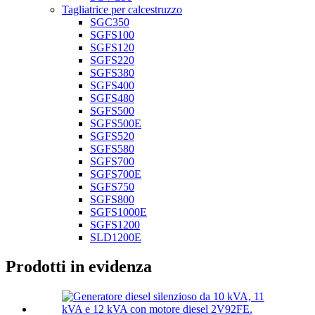
Tagliatrice per calcestruzzo
SGC350
SGFS100
SGFS120
SGFS220
SGFS380
SGFS400
SGFS480
SGFS500
SGFS500E
SGFS520
SGFS580
SGFS700
SGFS700E
SGFS750
SGFS800
SGFS1000E
SGFS1200
SLD1200E
Prodotti in evidenza